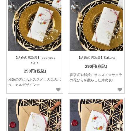
【結婚式 席次表】Japanese
【結婚式 席次表】Sakura
style
290円(税込)
290円(税込)
春挙式や和婚にオススメ☆サクラ
和婚の方にもおススメ！人気のボ
の花びらを散らした席次表♪
タニカルデザイン☆