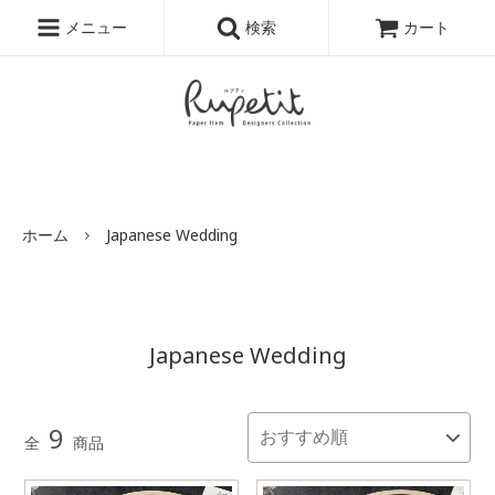
結婚式招待状・席次表をおしゃれでかわいくオリジナルで作りたい新郎新婦にオスス
メニュー
検索
カート
メ！招待状・席次表専門店ルプティです。
ホーム
Japanese Wedding
Japanese Wedding
9
全
商品