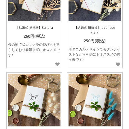
【結婚式 招待状】Sakura
【結婚式 招待状】Japanese
style
260円(税込)
250円(税込)
桜の招待状☆サクラの花びらを散
ボタニカルデザインでモダンテイ
らしており春婚挙式にオススメで
ストながら和婚にもオススメの席
す♪
次表です♩