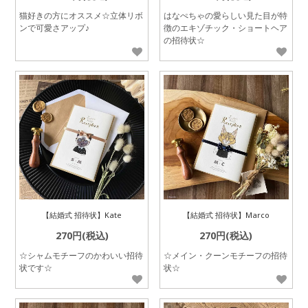
猫好きの方にオススメ☆立体リボ
はなぺちゃの愛らしい見た目が特
ンで可愛さアップ♪
徴のエキゾチック・ショートヘア
の招待状☆
【結婚式 招待状】Kate
【結婚式 招待状】Marco
270円(税込)
270円(税込)
☆シャムモチーフのかわいい招待
☆メイン・クーンモチーフの招待
状です☆
状☆