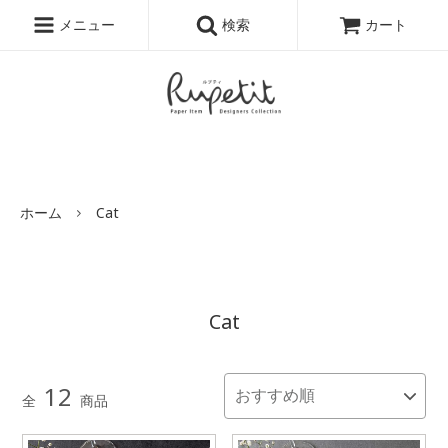
結婚式招待状・席次表をおしゃれでかわいくオリジナルで作りたい新郎新婦にオスス
メニュー
検索
カート
メ！招待状・席次表専門店ルプティです。
ホーム
Cat
Cat
12
全
商品