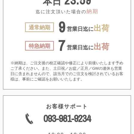
23:59
本日
納期
迄に注文頂いた場合の
9
出荷
通常納期
営業日迄に
7
出荷
特急納期
営業日迄に
※納期は、ご注文後の校正確認や修正により前後いたします予め
ご了承ください。また、土日祝／お盆／正月／GWの連休も営業
日に含まれませんので、該当月でのご注文を検討されているお客
様は、事前にご確認をお願いいたします。
お客様サポート
093-981-9234